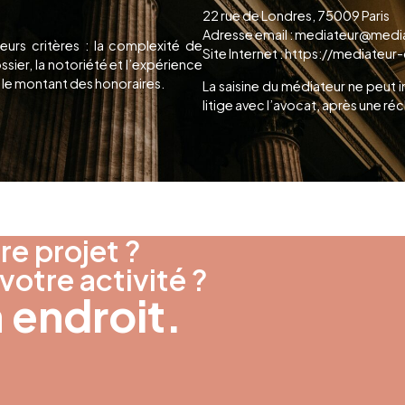
22 rue de Londres, 75009 Paris
Adresse email : mediateur@med
eurs critères : la complexité de
Site Internet : https://mediate
ossier, la notoriété et l’expérience
t le montant des honoraires.
La saisine du médiateur ne peut 
litige avec l’avocat, après une ré
re projet ?
 votre activité ?
 endroit.