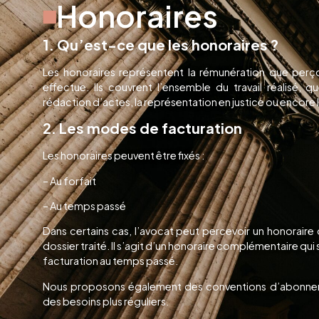
Honoraires
1. Qu’est-ce que les honoraires ?
Les honoraires représentent la rémunération que perçoit
effectue. Ils couvrent l’ensemble du travail réalisé, q
rédaction d’actes, la représentation en justice ou encore 
2. Les modes de facturation
Les honoraires peuvent être fixés :
– Au forfait
– Au temps passé
Dans certains cas, l’avocat peut percevoir un honoraire 
dossier traité. Il s’agit d’un honoraire complémentaire qu
facturation au temps passé.
Nous proposons également des conventions d’abonnem
des besoins plus réguliers.