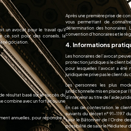
Après une première prise de con
vous permettant de connaître
détermination des honoraires. 
 un avocat pour le travail qu’il
convention d’honoraires et le r
ue ce soit pour des conseils, la
la négociation.
4. Informations prati
Les honoraires de l’avocat peuve
protection juridique si le client 
pour lesquelles l’avocat a été 
juridique ne prive pas le client du
Les personnes les plus mode
juridictionnelle mis en place par
de résultat basé sur le succès du
d’intervenir au titre de l’aide jurid
i se combine avec un forfait ou une
En cas de contestation, le clien
suivants du décret n° 91-1197 d
ent annuelles, pour répondre à
saisir le Bâtonnier de l’Ordre 
possibilité de saisir le Médiateu