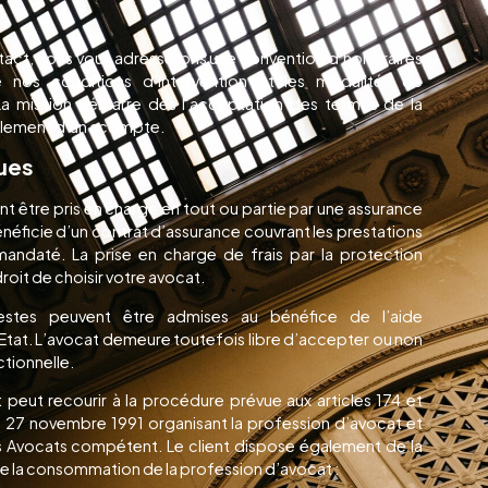
tact, nous vous adresserons une convention d’honoraires
 nos conditions d’intervention et les modalités de
La mission démarre dès l’acceptation des termes de la
èglement d’un acompte.
ques
nt être pris en charge en tout ou partie par une assurance
bénéficie d’un contrat d’assurance couvrant les prestations
mandaté. La prise en charge de frais par la protection
 droit de choisir votre avocat.
stes peuvent être admises au bénéfice de l’aide
 l’Etat. L’avocat demeure toutefois libre d’accepter ou non
ictionnelle.
t peut recourir à la procédure prévue aux articles 174 et
u 27 novembre 1991 organisant la profession d’avocat et
des Avocats compétent. Le client dispose également de la
r de la consommation de la profession d’avocat :