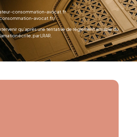
iateur-consommation-avocat.fr
ur-consommation-avocat.fr/
intervenir qu’après une tentative de règlement amiable du
clamation écrite, par LRAR.