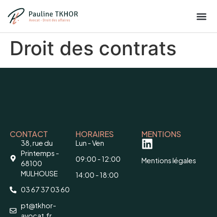
Droit des contrats
CONTACT
HORAIRES
MENTIONS
38, rue du
Lun - Ven
Printemps -
09:00 - 12:00
Mentions légales
68100
MULHOUSE
14:00 - 18:00
03 67 37 03 60
pt@tkhor-
avocat.fr