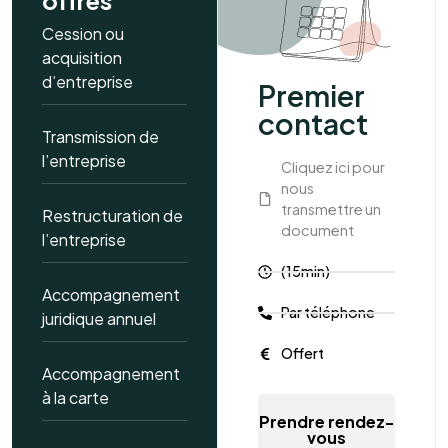
offres
Cession ou
acquisition
d’entreprise
Premier
contact
Transmission de
l’entreprise
Cliquez ici pour
nous
transmettre un
Restructuration de
document
l’entreprise
(15min)
Accompagnement
Par téléphone
juridique annuel
Offert
Accompagnement
à la carte
Prendre rendez-
vous