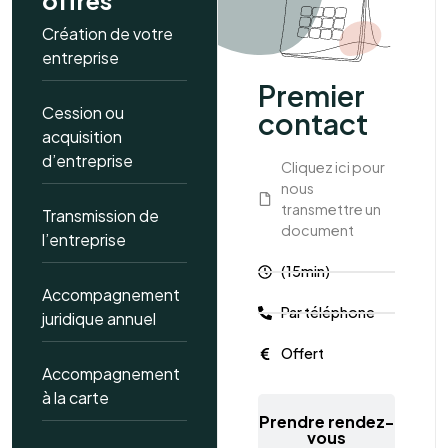
offres
Création de votre
entreprise
Premier
Cession ou
contact
acquisition
d’entreprise
Cliquez ici pour
nous
transmettre un
Transmission de
document
l’entreprise
(15min)
Accompagnement
Par téléphone
juridique annuel
Offert
Accompagnement
à la carte
Prendre rendez-
vous